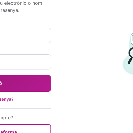
reu electrònic o nom
trasenya.
ió
asenya?
ompte?
ataforma