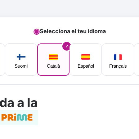
◉
Selecciona el teu idioma
Suomi
Català
Español
Français
da a la