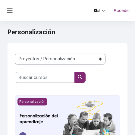
Salta al contenido principal
Acceder
Panel lateral
Personalización
Categorías
Buscar cursos
Buscar cursos
Personalización del aprendizaje
Personalización